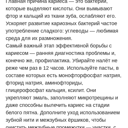
Главная причина кариеса — это бактерии,
которые выделяют кислоты. Они вымывают
фтор и кальций из ткани зуба, ослабляют его.
Ускоряет развитие кариозных бактерий частое
употребление сладкого: углеводы — любимая
среда для их размножения.
Самый важный этап эффективной борьбы с
кариесом — ранняя диагностика проблемы и,
конечно же, профилактика. Убирайте налёт не
реже чем раз в 12 часов. Используйте пасты, в
составе которых есть монофторфосфат натрия,
фторид натрия, аминофториды,
глицерофосфат кальция, ксилит. Они
укрепляют эмаль, заполняют микротрещины и
даже способны вылечить кариес на стадии
белого пятна. Дополните уход использованием
зубной нити и межзубных ёршиков, чтобы
очистить межзубные промежутки — участки, с