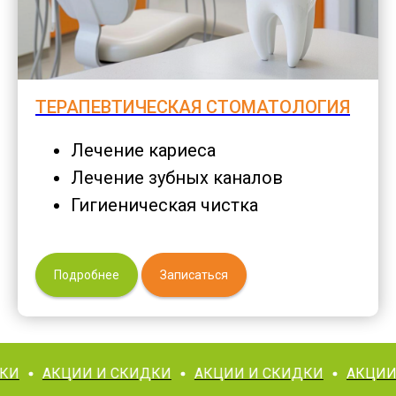
ТЕРАПЕВТИЧЕСКАЯ СТОМАТОЛОГИЯ
Лечение кариеса
Лечение зубных каналов
Гигиеническая чистка
Подробнее
Записаться
ИИ И СКИДКИ
АКЦИИ И СКИДКИ
АКЦИИ И СКИДК